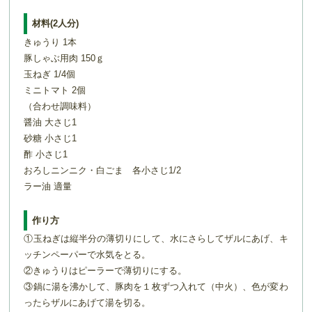
材料(2人分)
きゅうり 1本
豚しゃぶ用肉 150ｇ
玉ねぎ 1/4個
ミニトマト 2個
（合わせ調味料）
醤油 大さじ1
砂糖 小さじ1
酢 小さじ1
おろしニンニク・白ごま 各小さじ1/2
ラー油 適量
作り方
①玉ねぎは縦半分の薄切りにして、水にさらしてザルにあげ、キ
ッチンペーパーで水気をとる。
②きゅうりはピーラーで薄切りにする。
③鍋に湯を沸かして、豚肉を１枚ずつ入れて（中火）、色が変わ
ったらザルにあげて湯を切る。