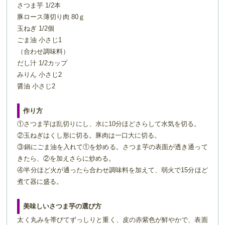
さつま芋 1/2本
豚ロース薄切り肉 80ｇ
玉ねぎ 1/2個
ごま油 小さじ1
（合わせ調味料）
だし汁 1/2カップ
みりん 小さじ2
醤油 小さじ2
作り方
①さつま芋は乱切りにし、水に10分ほどさらして水気を切る。
②玉ねぎはくし形に切る。豚肉は一口大に切る。
③鍋にごま油を入れて①を炒める。さつま芋の表面が透き通って
きたら、②を加えさらに炒める。
④半分ほど火が通ったら合わせ調味料を加えて、弱火で15分ほど
煮て器に盛る。
美味しいさつま芋の選び方
太く丸みを帯びてずっしりと重く、皮の赤紫色が鮮やかで、表面