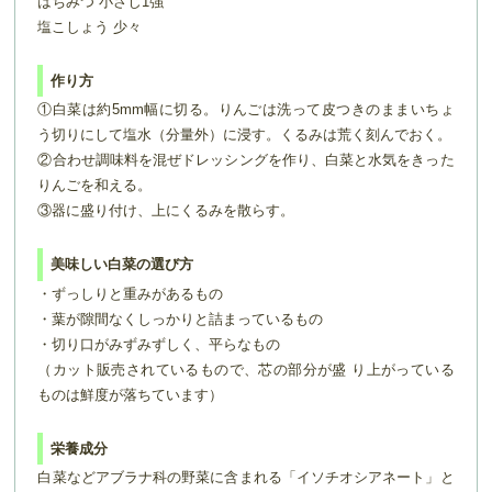
はちみつ 小さじ1強
塩こしょう 少々
作り方
①白菜は約5mm幅に切る。りんごは洗って皮つきのままいちょ
う切りにして塩水（分量外）に浸す。くるみは荒く刻んでおく。
②合わせ調味料を混ぜドレッシングを作り、白菜と水気をきった
りんごを和える。
③器に盛り付け、上にくるみを散らす。
美味しい白菜の選び方
・ずっしりと重みがあるもの
・葉が隙間なくしっかりと詰まっているもの
・切り口がみずみずしく、平らなもの
（カット販売されているもので、芯の部分が盛 り上がっている
ものは鮮度が落ちています）
栄養成分
白菜などアブラナ科の野菜に含まれる「イソチオシアネート」と