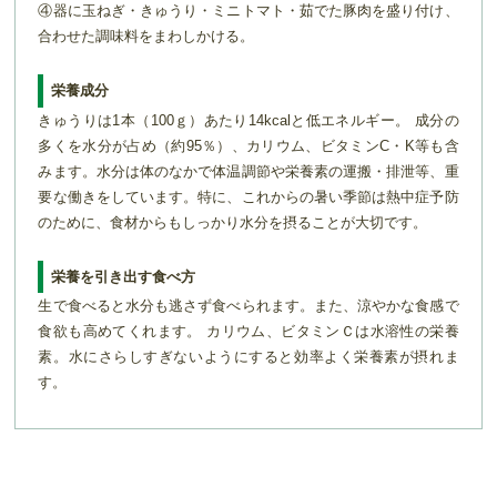
④器に玉ねぎ・きゅうり・ミニトマト・茹でた豚肉を盛り付け、
合わせた調味料をまわしかける。
栄養成分
きゅうりは1本（100ｇ）あたり14kcalと低エネルギー。 成分の
多くを水分が占め（約95％）、カリウム、ビタミンC・K等も含
みます。水分は体のなかで体温調節や栄養素の運搬・排泄等、重
要な働きをしています。特に、これからの暑い季節は熱中症予防
のために、食材からもしっかり水分を摂ることが大切です。
栄養を引き出す食べ方
生で食べると水分も逃さず食べられます。また、涼やかな食感で
食欲も高めてくれます。 カリウム、ビタミンＣは水溶性の栄養
素。水にさらしすぎないようにすると効率よく栄養素が摂れま
す。