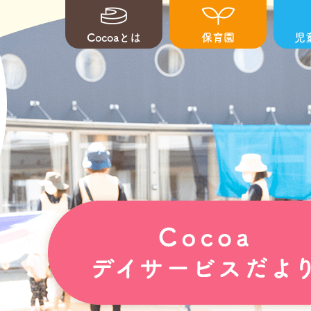
Cocoaとは
保育園
児