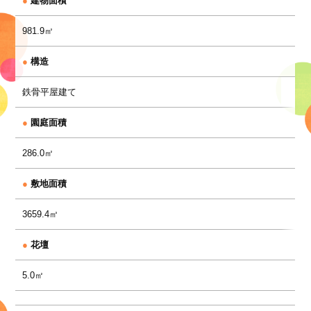
●
建物面積
981.9㎡
●
構造
鉄骨平屋建て
●
園庭面積
286.0㎡
●
敷地面積
3659.4㎡
●
花壇
5.0㎡