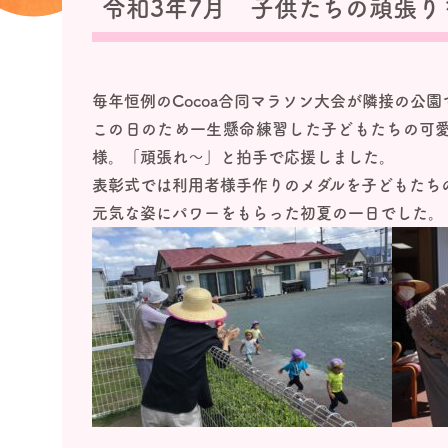
令和3年7月 子供たちの頑張り
毎年恒例のCocoa合同マラソン大会が隣接の公
この日のため一生懸命練習した子どもたちの可
様。「頑張れ～」と拍手で応援しました。
表彰式では利用者様手作りのメダルを子どもたち
元気な姿にパワーをもらった初夏の一日でした。