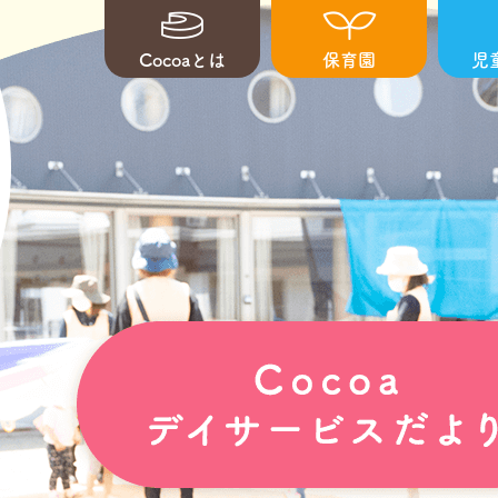
Cocoaとは
保育園
児