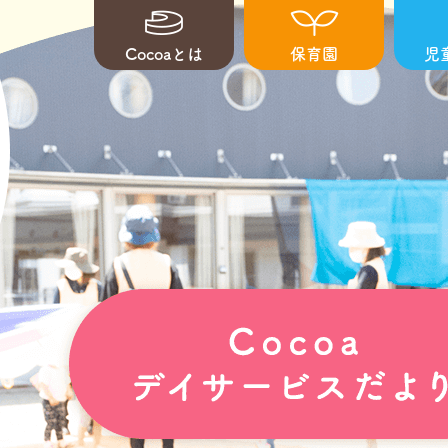
Cocoaとは
保育園
児