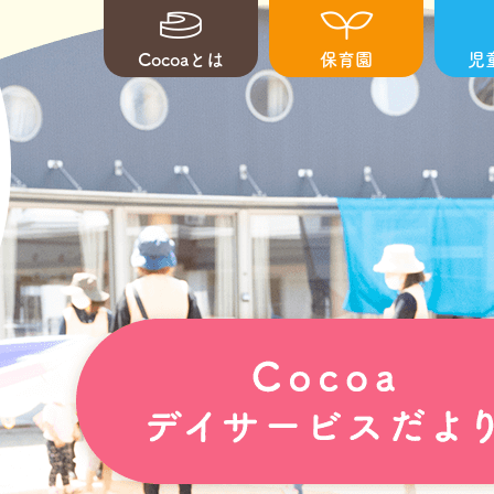
Cocoaとは
保育園
児