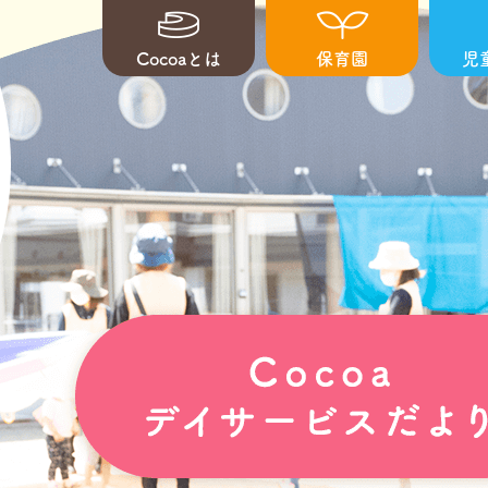
Cocoaとは
保育園
児