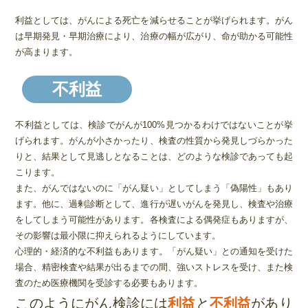
利益としては、がんによる死亡を減らせることが挙げられます。がん
は早期発見・早期治療により、治療の幅が広がり、命が助かる可能性
が高まります。
不利益
不利益としては、検診でがんが100%見つかるわけではないことが挙
げられます。がんが小さかったり、検査の性質から発見しづらかった
りと、結果として見逃しとなることは、どのような検診であっても起
こります。
また、がんではないのに「がん疑い」としてしまう「偽陽性」もあり
ます。他に、過剰診断として、進行が遅いがんを発見し、検査や治療
をしてしまう可能性があります。各検査による偶発症もありますが、
その影響は最小限に抑えられるようにしています。
心理的・経済的な不利益もあります。「がん疑い」との通知を受けた
場合、精密検査や結果が出るまでの間、強いストレスを受け、また検
査のため医療機関を受診する必要もあります。
このようにがん検診には
利益
と
不利益
があり