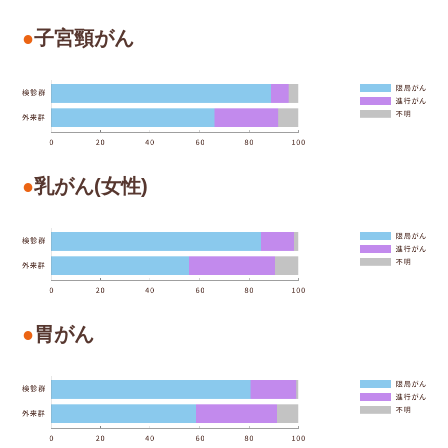
子宮頸がん
乳がん(女性)
胃がん