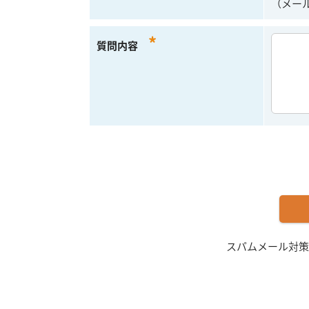
（メー
*
質問内容