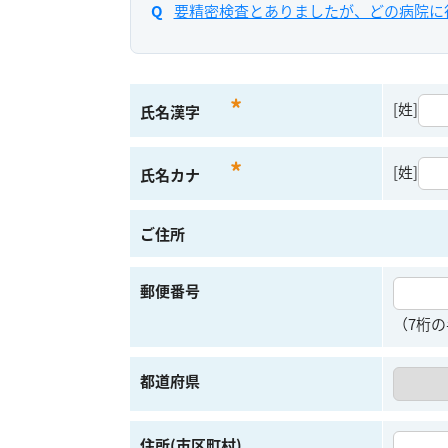
要精密検査とありましたが、どの病院に
*
[姓]
氏名漢字
*
[姓]
氏名カナ
ご住所
郵便番号
（7桁の
都道府県
住所(市区町村)