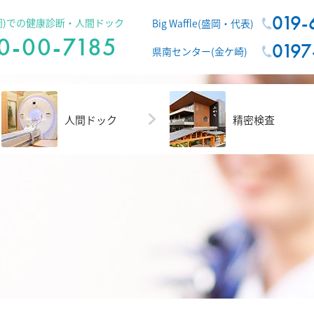
019-
e(盛岡)での健康診断・人間ドック
Big Waffle(盛岡・代表)
0-00-7185
0197
県南センター(金ケ崎)
人間ドック
精密検査