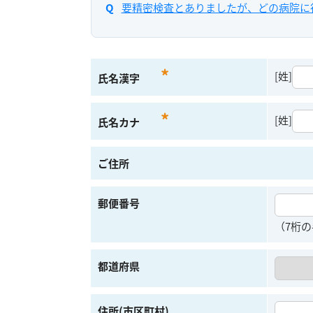
要精密検査とありましたが、どの病院に
*
[姓]
氏名漢字
*
[姓]
氏名カナ
ご住所
郵便番号
（7桁の
都道府県
住所(市区町村)