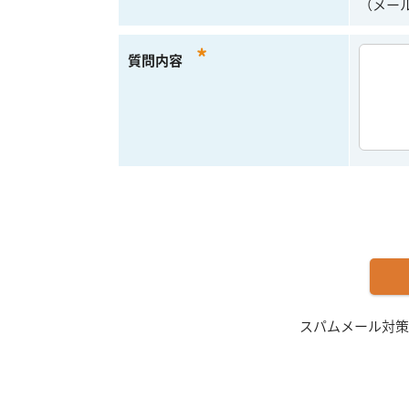
（メー
*
質問内容