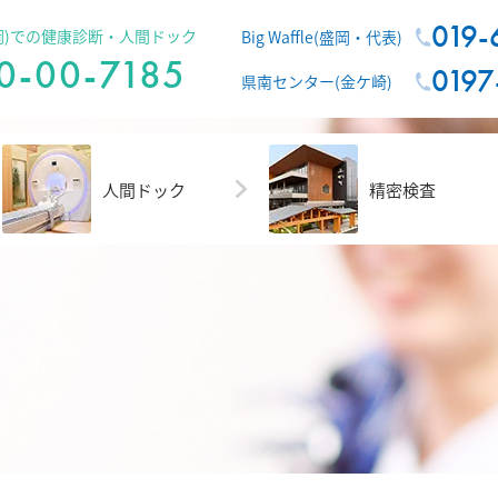
019-
e(盛岡)での健康診断・人間ドック
Big Waffle(盛岡・代表)
0-00-7185
0197
県南センター(金ケ崎)
人間ドック
精密検査