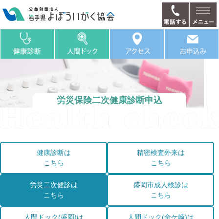
労災保険二次健康診断申込
健康診断は
精密検査外来は
こちら
こちら
労災二次健診は
盛岡市成人検診は
こちら
こちら
人間ドック(盛岡)は
人間ドック(金ケ崎)は