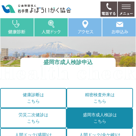
盛岡市成人検診申込
健康診断は
精密検査外来は
こちら
こちら
労災二次健診は
盛岡市成人検診は
こちら
こちら
人間ドック(盛岡)は
人間ドック(金ケ崎)は