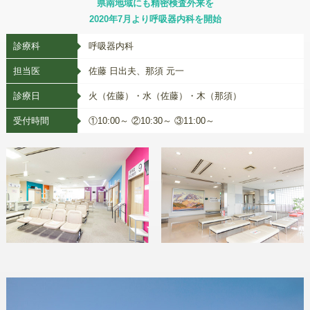
県南地域にも精密検査外来を
2020年7月より呼吸器内科を開始
診療科
呼吸器内科
担当医
佐藤 日出夫、那須 元一
診療日
火（佐藤）・水（佐藤）・木（那須）
受付時間
①10:00～ ②10:30～ ③11:00～