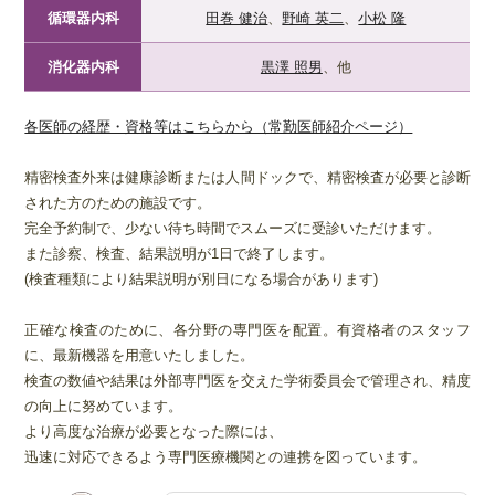
循環器内科
田巻 健治
、
野崎 英二
、
小松 隆
消化器内科
黒澤 照男
、他
各医師の経歴・資格等はこちらから（常勤医師紹介ページ）
精密検査外来は健康診断または人間ドックで、精密検査が必要と診断
された方のための施設です。
完全予約制で、少ない待ち時間でスムーズに受診いただけます。
また診察、検査、結果説明が1日で終了します。
(検査種類により結果説明が別日になる場合があります)
正確な検査のために、各分野の専門医を配置。有資格者のスタッフ
に、最新機器を用意いたしました。
検査の数値や結果は外部専門医を交えた学術委員会で管理され、精度
の向上に努めています。
より高度な治療が必要となった際には、
迅速に対応できるよう専門医療機関との連携を図っています。