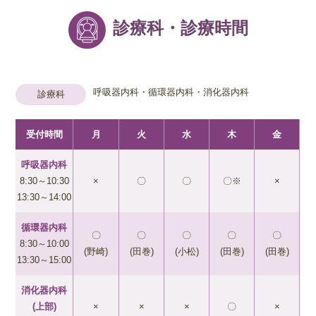
診療科・診療時間
呼吸器内科・循環器内科・消化器内科
診療科
受付時間
月
火
水
木
金
呼吸器内科
8:30～10:30
×
〇
〇
〇
※
×
13:30～14:00
循環器内科
〇
〇
〇
〇
〇
8:30～10:00
(野崎)
(田巻)
(小松)
(田巻)
(田巻)
13:30～15:00
消化器内科
(上部)
×
×
×
〇
×