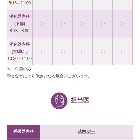
8:15～11:00
消化器内科
(下部)
〇
〇
〇
〇
〇
8:15～8:30
消化器内科
(大腸CT)
〇
〇
〇
〇
〇
10:30～11:00
※…午前のみ
学会などにより休診となる場合がございます。
担当医
呼吸器内科
武内 健一