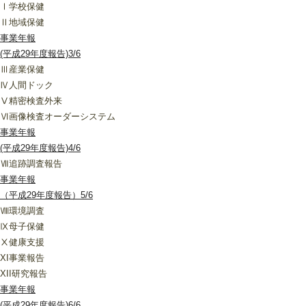
Ⅰ学校保健
Ⅱ地域保健
事業年報
(平成29年度報告)3/6
Ⅲ産業保健
Ⅳ人間ドック
Ⅴ精密検査外来
Ⅵ画像検査オーダーシステム
事業年報
(平成29年度報告)4/6
Ⅶ追跡調査報告
事業年報
（平成29年度報告）5/6
Ⅷ環境調査
Ⅸ母子保健
Ⅹ健康支援
XI事業報告
XII研究報告
事業年報
(平成29年度報告)6/6