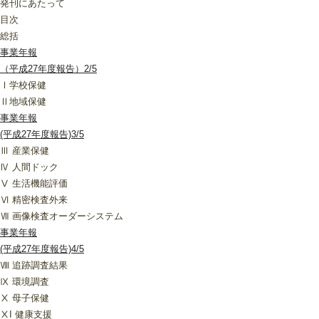
発刊にあたって
目次
総括
事業年報
（平成27年度報告）2/5
Ⅰ学校保健
Ⅱ地域保健
事業年報
(平成27年度報告)3/5
Ⅲ 産業保健
Ⅳ 人間ドック
Ⅴ 生活機能評価
Ⅵ 精密検査外来
Ⅶ 画像検査オーダーシステム
事業年報
(平成27年度報告)4/5
Ⅷ 追跡調査結果
Ⅸ 環境調査
Ⅹ 母子保健
ⅩI 健康支援