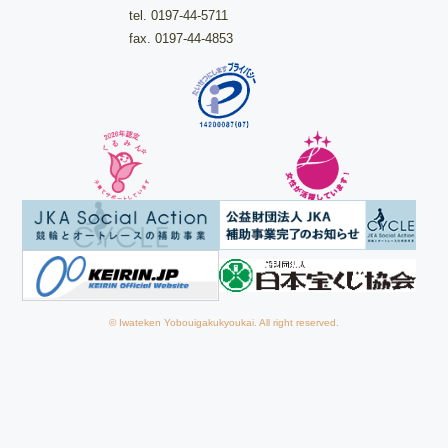
tel.
0197-44-5711
fax. 0197-44-4853
© Iwateken Yobouigakukyoukai. All right reserved.