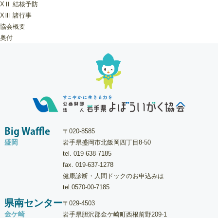
XⅡ 結核予防
XⅢ 諸行事
協会概要
奥付
Big Waffle
〒020-8585
盛岡
岩手県盛岡市北飯岡四丁目8-50
tel.
019-638-7185
fax. 019-637-1278
健康診断・人間ドックのお申込みは
tel.
0570-00-7185
県南センター
〒029-4503
金ケ崎
岩手県胆沢郡金ケ崎町西根前野209-1