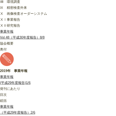
Ⅷ 環境調査
Ⅸ 精密検査外来
Ⅹ 画像検査オーダーシステム
ⅩⅠ事業報告
ⅩⅡ研究報告
事業年報
Vol.48（平成30年度報告）8/8
協会概要
奥付
2019年 事業年報
事業年報
(平成29年度報告)1/6
発刊にあたり
目次
総括
事業年報
（平成29年度報告）2/6