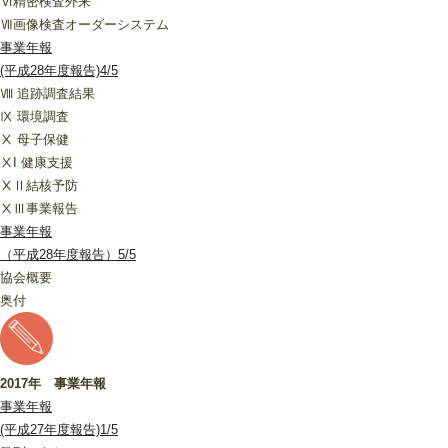
Ⅵ精密検査外来
Ⅶ画像検査オーダーシステム
事業年報
(平成28年度報告)4/5
Ⅷ 追跡調査結果
Ⅸ 環境調査
Ⅹ 母子保健
ⅩI 健康支援
ⅩⅡ結核予防
ⅩⅢ事業報告
事業年報
（平成28年度報告）5/5
協会概要
奥付
2017年 事業年報
事業年報
(平成27年度報告)1/5