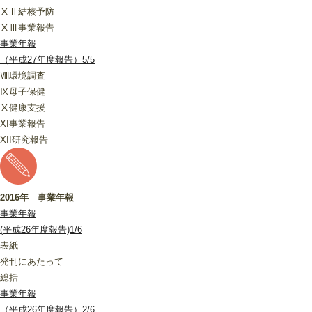
ⅩⅡ結核予防
ⅩⅢ事業報告
事業年報
（平成27年度報告）5/5
Ⅷ環境調査
Ⅸ母子保健
Ⅹ健康支援
XI事業報告
XII研究報告
2016年 事業年報
事業年報
(平成26年度報告)1/6
表紙
発刊にあたって
総括
事業年報
（平成26年度報告）2/6