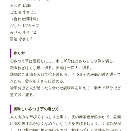
玉ねぎ 1/2個
ごま油 小さじ1
（合わせ調味料）
だし汁 1/2カップ
みりん 小さじ2
醤油 小さじ2
作り方
①さつま芋は乱切りにし、水に10分ほどさらして水気を切る。
②玉ねぎはくし形に切る。豚肉は一口大に切る。
③鍋にごま油を入れて①を炒める。さつま芋の表面が透き通って
きたら、②を加えさらに炒める。
④半分ほど火が通ったら合わせ調味料を加えて、弱火で15分ほど
煮て器に盛る。
美味しいさつま芋の選び方
太く丸みを帯びてずっしりと重く、皮の赤紫色が鮮やかで、表面
に傷や黒ずみがなくなめらかなものを選びましょう。くぼみが深
く、ひげ状の細い根が多いものは、甘味が乏しく食感も筋っぽい