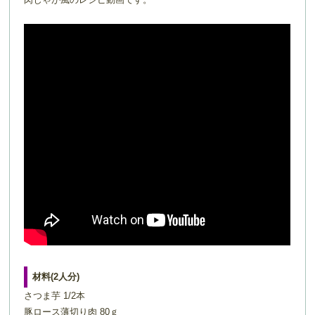
材料(2人分)
さつま芋 1/2本
豚ロース薄切り肉 80ｇ