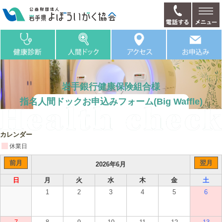
岩手銀行健康保険組合様
指名人間ドックお申込みフォーム(Big Waffle)
カレンダー
休業日
前月
翌月
2026年6月
日
月
火
水
木
金
土
1
2
3
4
5
6