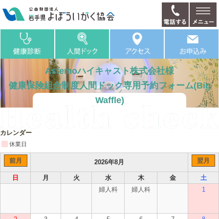
Astemoハイキャスト株式会社様
健康保険組合制度人間ドック専用予約フォーム(Big
Waffle)
カレンダー
休業日
前月
翌月
2026年8月
日
月
火
水
木
金
土
婦人科
婦人科
1