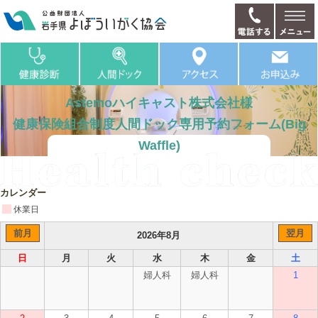
Astemoハイキャスト株式会社様
健康保険組合制度人間ドック専用予約フォーム(Big
Waffle)
カレンダー
休業日
前月
翌月
2026年8月
日
月
火
水
木
金
土
婦人科
婦人科
1