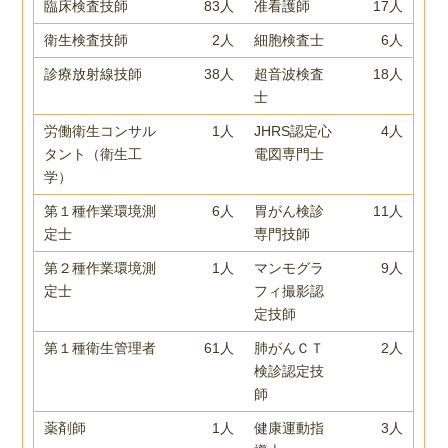
臨床検査技師
83人
准看護師
17人
衛生検査技師
2人
細胞検査士
6人
診療放射線技師
38人
超音波検査
18人
士
労働衛生コンサル
1人
JHRS認定心
4人
タント（衛生工
電図専門士
学）
第１種作業環境測
6人
胃がん検診
11人
定士
専門技師
第２種作業環境測
1人
マンモグラ
9人
定士
フィ撮影認
定技師
第１種衛生管理者
61人
肺がんＣＴ
2人
検診認定技
師
薬剤師
1人
健康運動指
3人