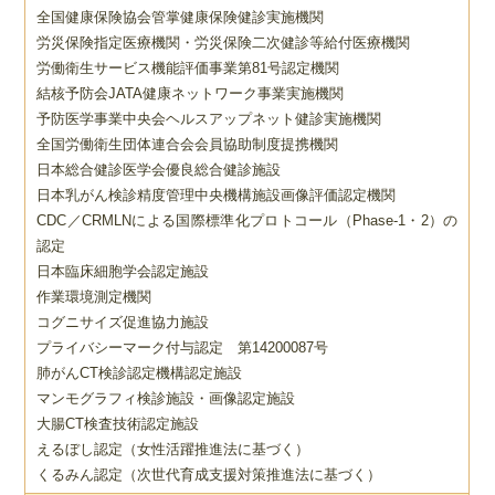
全国健康保険協会管掌健康保険健診実施機関
労災保険指定医療機関・労災保険二次健診等給付医療機関
労働衛生サービス機能評価事業第81号認定機関
結核予防会JATA健康ネットワーク事業実施機関
予防医学事業中央会ヘルスアップネット健診実施機関
全国労働衛生団体連合会会員協助制度提携機関
日本総合健診医学会優良総合健診施設
日本乳がん検診精度管理中央機構施設画像評価認定機関
CDC／CRMLNによる国際標準化プロトコール（Phase-1・2）の
認定
日本臨床細胞学会認定施設
作業環境測定機関
コグニサイズ促進協力施設
プライバシーマーク付与認定 第14200087号
肺がんCT検診認定機構認定施設
マンモグラフィ検診施設・画像認定施設
大腸CT検査技術認定施設
えるぼし認定（女性活躍推進法に基づく）
くるみん認定（次世代育成支援対策推進法に基づく）