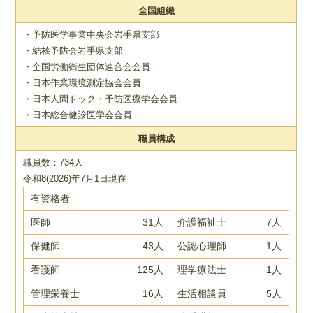
全国組織
・予防医学事業中央会岩手県支部
・結核予防会岩手県支部
・全国労働衛生団体連合会会員
・日本作業環境測定協会会員
・日本人間ドック・予防医療学会会員
・日本総合健診医学会会員
職員構成
職員数：734人
令和8(2026)年7月1日現在
有資格者
医師
31人
介護福祉士
7人
保健師
43人
公認心理師
1人
看護師
125人
理学療法士
1人
管理栄養士
16人
生活相談員
5人