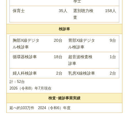
導士
保育士
35人
選別聴力検
158人
査
検診車
胸部X線デジタ
20台
胃部X線デジタ
9台
ル検診車
ル検診車
循環器検診車
18台
超音波検査検
1台
診車
婦人科検診車
2台
乳房X線検診車
2台
計：52台
2026（令和8）年7月現在
検査･健診事業実績
延べ約103万件 2024（令和6）年度