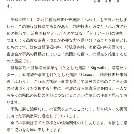
す。
平成30年4月、新たに精密検査外来施設「ふわり」を開設いたしま
した。この施設は検診で所見があり、精密検査が必要とされた方のた
めの施設で、治療を目的としたものではなく｢トリアージ｣の役割、
つまりより高度な治療・検査が必要な方を選り分けることを目的とし
たものです。対象は循環器内科、呼吸器内科、消化器内科分野です。
当協会が事業の目標としている「集団から個へ」の視点を推進するた
めの施設です。
健康診断・健康増進事業を目的とした施設「Big waffle、県南セン
ター」、幼老統合事業を目的とした施設「Cocoa」、精密検査外来施
設「ふわり」、これらの施設・事業を通じて県民の皆様のこころと体
の健康づくりを支援すると共に、生涯に渡る健康増進を図り、一人で
も多くの県民の皆様の笑顔につなげることが当協会の使命と思ってお
ります。
「予防に勝る治療なし」の言葉を忘れることなく、引き続きその実現
に向けた事業展開に邁進してまいります。
全ての事業は県民の皆様との信頼関係の中にあります。今後もご指
導ご協力をお願い申し上げます。