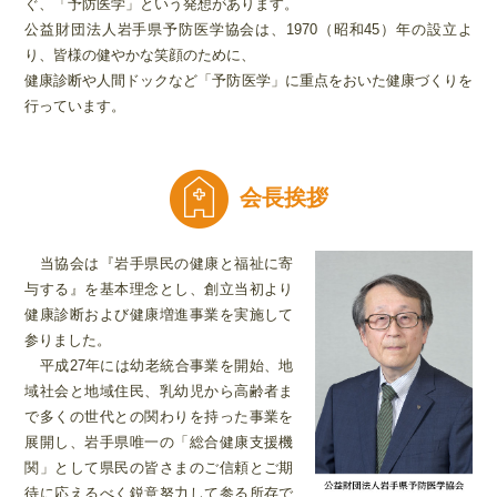
ぐ、「予防医学」という発想があります。
公益財団法人岩手県予防医学協会は、1970（昭和45）年の設立よ
り、皆様の健やかな笑顔のために、
健康診断や人間ドックなど「予防医学」に重点をおいた健康づくりを
行っています。
会長挨拶
当協会は『岩手県民の健康と福祉に寄
与する』を基本理念とし、創立当初より
健康診断および健康増進事業を実施して
参りました。
平成27年には幼老統合事業を開始、地
域社会と地域住民、乳幼児から高齢者ま
で多くの世代との関わりを持った事業を
展開し、岩手県唯一の「総合健康支援機
関」として県民の皆さまのご信頼とご期
待に応えるべく鋭意努力して参る所存で