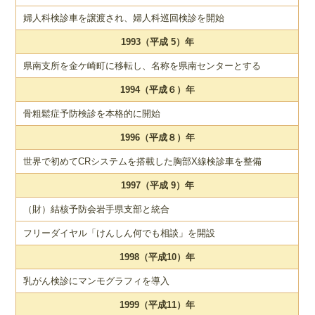
婦人科検診車を譲渡され、婦人科巡回検診を開始
1993（平成 5）年
県南支所を金ケ崎町に移転し、名称を県南センターとする
1994（平成６）年
骨粗鬆症予防検診を本格的に開始
1996（平成８）年
世界で初めてCRシステムを搭載した胸部X線検診車を整備
1997（平成 9）年
（財）結核予防会岩手県支部と統合
フリーダイヤル「けんしん何でも相談」を開設
1998（平成10）年
乳がん検診にマンモグラフィを導入
1999（平成11）年