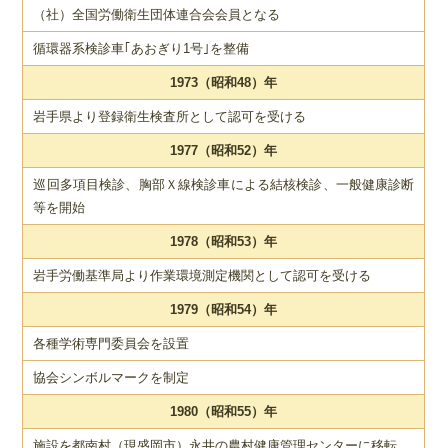
（社）全国労働衛生団体連合会会員となる
循環器系検診車｢あおぎり1号｣を整備
1973（昭和48）年
岩手県より登録衛生検査所として認可を受ける
1977（昭和52）年
巡回多項目検診、胸部Ｘ線検診車による結核検診、一般健康診断
等を開始
1978（昭和53）年
岩手労働基準局より作業環境測定機関として認可を受ける
1979（昭和54）年
各種学術専門委員会を設置
協会シンボルマークを制定
1980（昭和55）年
施設を都南村（現盛岡市）永井の農村健康管理センターに移転