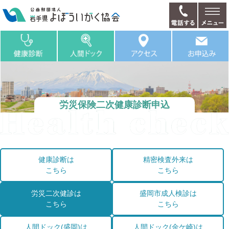
労災保険二次健康診断申込
健康診断は
精密検査外来は
こちら
こちら
労災二次健診は
盛岡市成人検診は
こちら
こちら
人間ドック(盛岡)は
人間ドック(金ケ崎)は