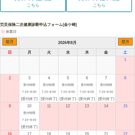
こちら
こちら
労災保険二次健康診断申込フォーム(金ケ崎)
休業日
前月
翌月
2026年8月
日
月
火
水
木
金
土
1
2
3
4
5
6
7
8
受付時間
受付時間
受付時間
受付時間
受付時間
7:15~8:00
7:15~8:00
7:15~8:00
7:15~8:00
7:15~8:00
[受付終了]
[受付終了]
[受付終了]
[受付終了]
[受付終了]
9
10
11
12
13
14
15
受付時間
7:15~8:00
[受付終了]
16
17
18
19
20
21
22