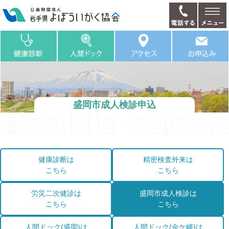
盛岡市成人検診申込
健康診断は
精密検査外来は
こちら
こちら
労災二次健診は
盛岡市成人検診は
こちら
こちら
人間ドック(盛岡)は
人間ドック(金ケ崎)は